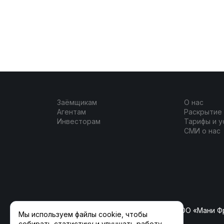
Заёмщикам
О нас
Агентам
Раскрытие
Инвесторам
Тарифы и у
СМИ о нас
ООО «ФлагманКрауд» (ранее ООО «Мани Ф
Мы используем файлы cookie, чтобы
собирать статистику и улучшать работу