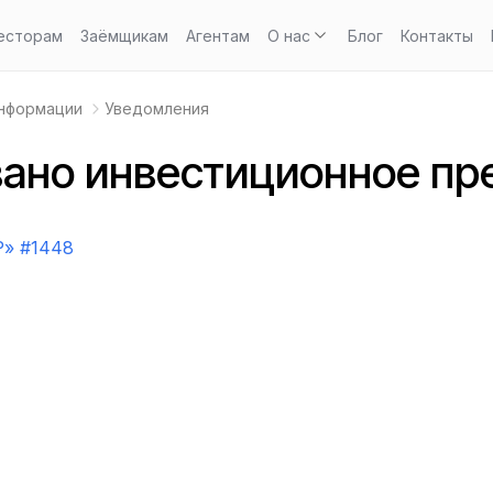
есторам
Заёмщикам
Агентам
О нас
Блог
Контакты
информации
Уведомления
ано инвестиционное пр
» #1448