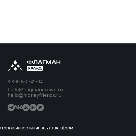
8 800 550-42-64
hello@flagmancrowd.ru
hello@moneyfriends.ru
аторов инвестиционных платформ