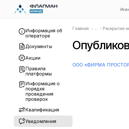
Инв
Главная
...
Раскрытие 
Информация об
операторе
Опубликов
Документы
Акции
OOO «ФИРМА ПРОСТОР
Правила
платформы
Информация о
порядке
проведения
проверок
Квалификация
Уведомления