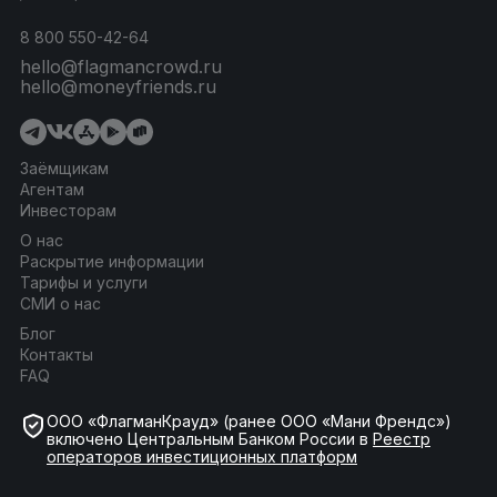
8 800 550-42-64
hello@flagmancrowd.ru
hello@moneyfriends.ru
Заёмщикам
Агентам
Инвесторам
О нас
Раскрытие информации
Тарифы и услуги
СМИ о нас
Блог
Контакты
FAQ
ООО «ФлагманКрауд» (ранее ООО «Мани Френдс»)
включено Центральным Банком России в
Реестр
операторов инвестиционных платформ