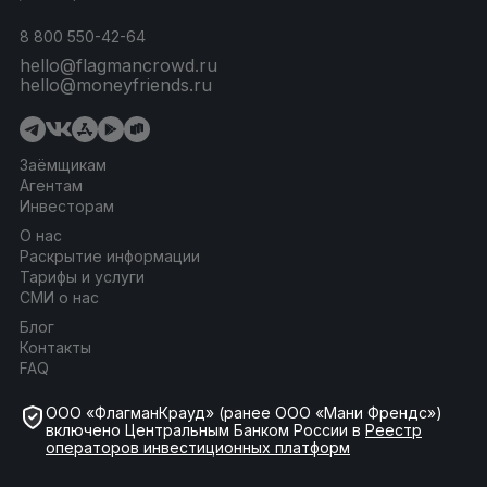
8 800 550-42-64
hello@flagmancrowd.ru
hello@moneyfriends.ru
Заёмщикам
Агентам
Инвесторам
О нас
Раскрытие информации
Тарифы и услуги
СМИ о нас
Блог
Контакты
FAQ
ООО «ФлагманКрауд» (ранее ООО «Мани Френдс»)
включено Центральным Банком России в
Реестр
операторов инвестиционных платформ