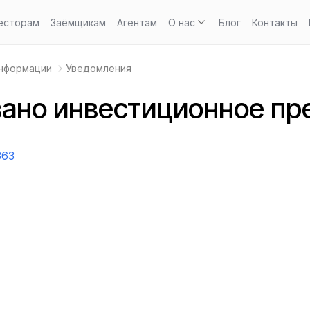
есторам
Заёмщикам
Агентам
О нас
Блог
Контакты
информации
Уведомления
ано инвестиционное пр
363