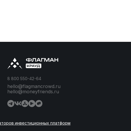
8 800 550-42-64
hello@flagmancrowd.ru
hello@moneyfriends.ru
аторов инвестиционных платформ