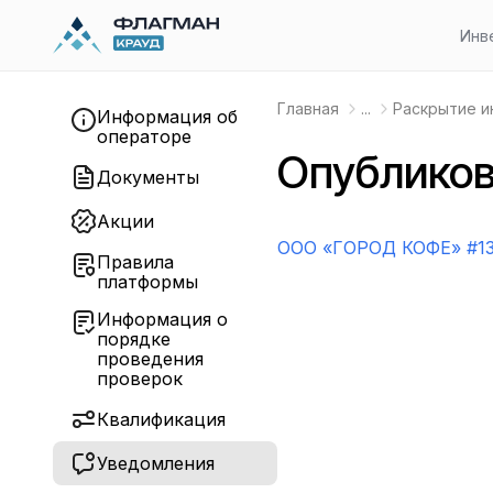
Инв
Главная
...
Раскрытие 
Информация об
операторе
Опубликов
Документы
Акции
OOO «ГОРОД КОФЕ» #1
Правила
платформы
Информация о
порядке
проведения
проверок
Квалификация
Уведомления