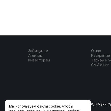
Заёмщикам
О нас
Агентам
Раскрытие
Инвесторам
Тарифы и у
СМИ о нас
ООО «ФлагманКрауд» (ранее ООО «Мани Ф
Мы используем файлы cookie, чтобы
собирать статистику и улучшать работу