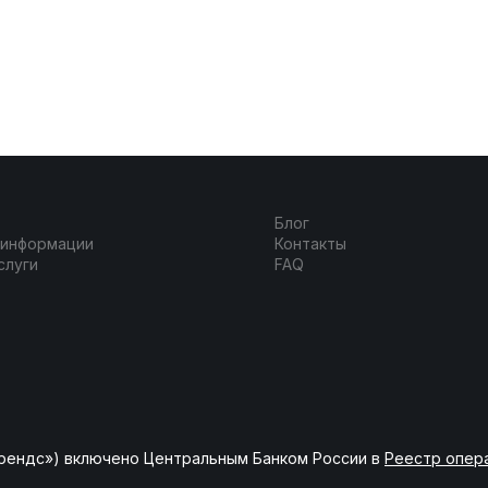
Блог
 информации
Контакты
слуги
FAQ
рендс») включено Центральным Банком России в
Реестр опер