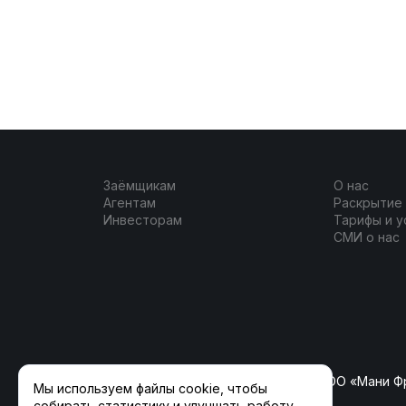
Заёмщикам
О нас
Агентам
Раскрытие
Инвесторам
Тарифы и у
СМИ о нас
ООО «ФлагманКрауд» (ранее ООО «Мани Ф
Мы используем файлы cookie, чтобы
собирать статистику и улучшать работу