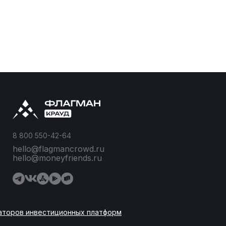
8 800 550-42-64
hello@flagmancrowd.ru
hello@moneyfriends.ru
аторов инвестиционных платформ