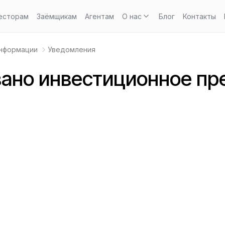
есторам
Заёмщикам
Агентам
О нас
Блог
Контакты
информации
Уведомления
ано инвестиционное пр