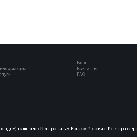
Блог
 информации
Контакты
слуги
FAQ
рендс») включено Центральным Банком России в
Реестр опер