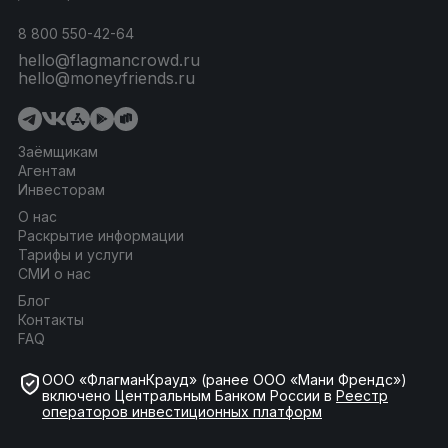
8 800 550-42-64
hello@flagmancrowd.ru
hello@moneyfriends.ru
Заёмщикам
Агентам
Инвесторам
О нас
Раскрытие информации
Тарифы и услуги
СМИ о нас
Блог
Контакты
FAQ
ООО «ФлагманКрауд» (ранее ООО «Мани Френдс»)
включено Центральным Банком России в
Реестр
операторов инвестиционных платформ