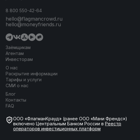
8 800 550-42-64
hello@flagmancrowd.ru
hello@moneyfriends.ru
Заёмщикам
Агентам
Инвесторам
О нас
Раскрытие информации
Тарифы и услуги
СМИ о нас
Блог
Контакты
FAQ
ООО «ФлагманКрауд» (ранее ООО «Мани Френдс»)
включено Центральным Банком России в
Реестр
операторов инвестиционных платформ