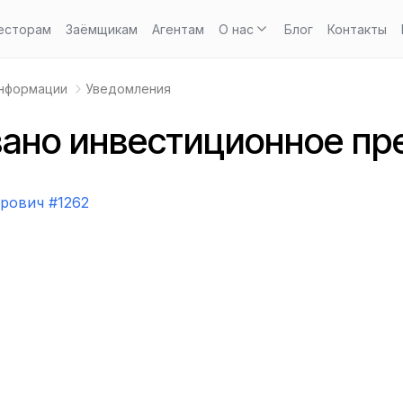
есторам
Заёмщикам
Агентам
О нас
Блог
Контакты
информации
Уведомления
ано инвестиционное пр
рович #1262