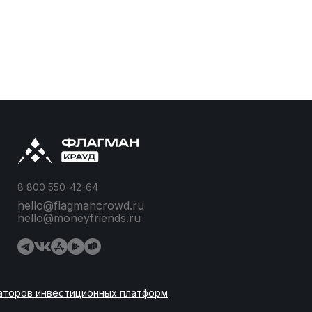
8 800 550-42-64
hello@flagmancrowd.ru
hello@moneyfriends.ru
аторов инвестиционных платформ