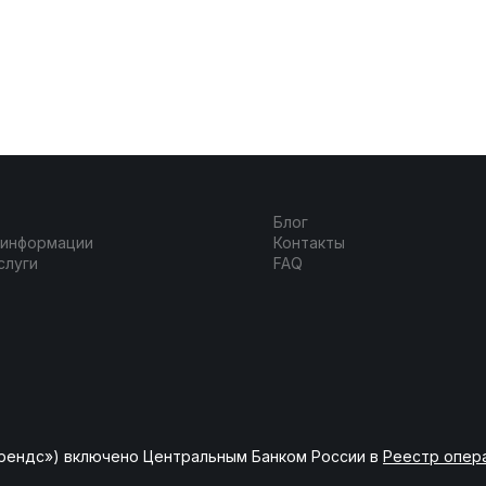
Блог
 информации
Контакты
слуги
FAQ
рендс») включено Центральным Банком России в
Реестр опер