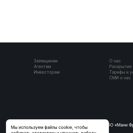
Заёмщикам
О нас
Агентам
Раскрытие
Инвесторам
Тарифы и у
СМИ о нас
ООО «ФлагманКрауд» (ранее ООО «Мани Ф
Мы используем файлы cookie, чтобы
собирать статистику и улучшать работу