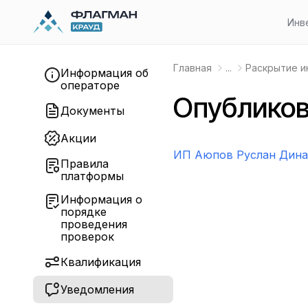
Инв
Главная
...
Раскрытие 
Информация об
операторе
Опубликов
Документы
Акции
ИП Аюпов Руслан Дина
Правила
платформы
Информация о
порядке
проведения
проверок
Квалификация
Уведомления