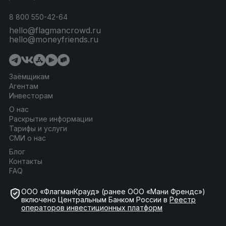
8 800 550-42-64
hello@flagmancrowd.ru
hello@moneyfriends.ru
Заёмщикам
Агентам
Инвесторам
О нас
Раскрытие информации
Тарифы и услуги
СМИ о нас
Блог
Контакты
FAQ
ООО «ФлагманКрауд» (ранее ООО «Мани Френдс»)
включено Центральным Банком России в
Реестр
операторов инвестиционных платформ