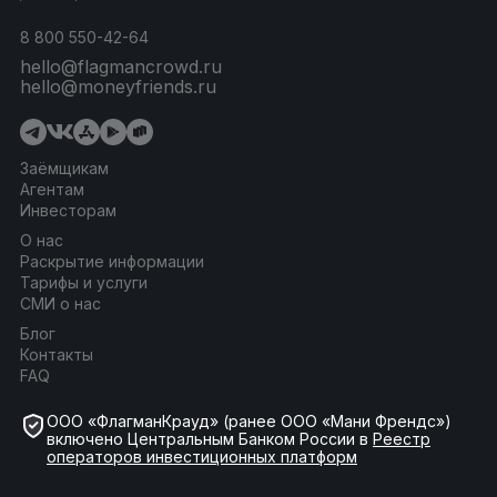
8 800 550-42-64
hello@flagmancrowd.ru
hello@moneyfriends.ru
Заёмщикам
Агентам
Инвесторам
О нас
Раскрытие информации
Тарифы и услуги
СМИ о нас
Блог
Контакты
FAQ
ООО «ФлагманКрауд» (ранее ООО «Мани Френдс»)
включено Центральным Банком России в
Реестр
операторов инвестиционных платформ