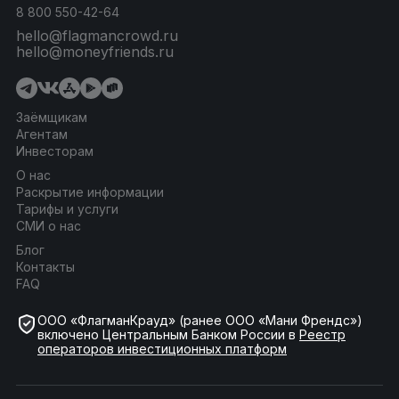
8 800 550-42-64
hello@flagmancrowd.ru
hello@moneyfriends.ru
Заёмщикам
Агентам
Инвесторам
О нас
Раскрытие информации
Тарифы и услуги
СМИ о нас
Блог
Контакты
FAQ
ООО «ФлагманКрауд» (ранее ООО «Мани Френдс»)
включено Центральным Банком России в
Реестр
операторов инвестиционных платформ