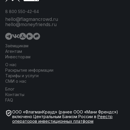
8 800 550-42-64
hello@flagmancrowd.ru
hello@moneyfriends.ru
Заёмщикам
Агентам
Инвесторам
О нас
Раскрытие информации
Тарифы и услуги
СМИ о нас
Блог
Контакты
FAQ
ООО «ФлагманКрауд» (ранее ООО «Мани Френдс»)
включено Центральным Банком России в
Реестр
операторов инвестиционных платформ