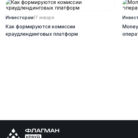
Инвесторам
17 января
Инвес
Как формируются комиссии
Money
краудлендинговых платформ
опера