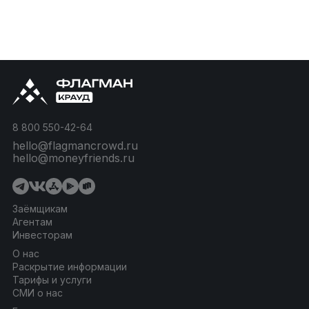
8 800 550-42-64
hello@flagmancrowd.ru
hello@moneyfriends.ru
Заёмщикам
Агентам
Инвесторам
О нас
Раскрытие информации
Тарифы и услуги
СМИ о нас