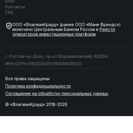
Блог
Контакты
FAQ
ООО «ФлагманКрауд» (ранее ООО «Мани Френдс»)
включено Центральным Банком России в
Реестр
операторов инвестиционных платформ
г. Ростов-на-Дону, пр-кт Ворошиловский, 62/284
ИНН/ОГРН 6163209391/1186196015510
Все права защищены
Политика конфиденциальности
Соглашение на обработку персональных данных
© «ФлагманКрауд» 2018-2026